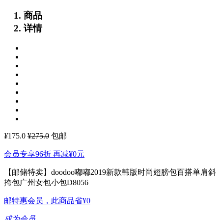
商品
详情
¥
175.0
¥275.0
包邮
会员专享96折 再减
¥0
元
【邮储特卖】doodoo嘟嘟2019新款韩版时尚翅膀包百搭单肩斜
挎包广州女包小包D8056
邮特惠会员，此商品省
¥0
成为会员