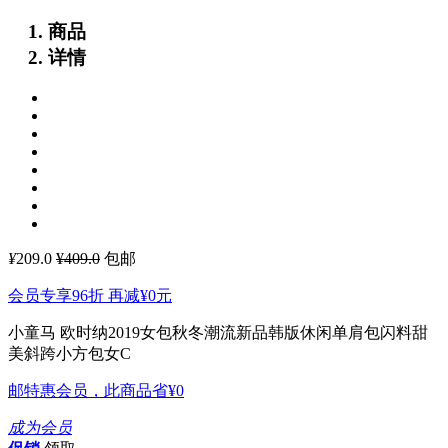
商品
详情
¥
209.0
¥409.0
包邮
会员专享96折 再减
¥0
元
小童马 欧时纳2019女包秋冬潮流新品韩版休闲单肩包闪料甜
美斜跨小方包女C
邮特惠会员，此商品省
¥0
成为会员