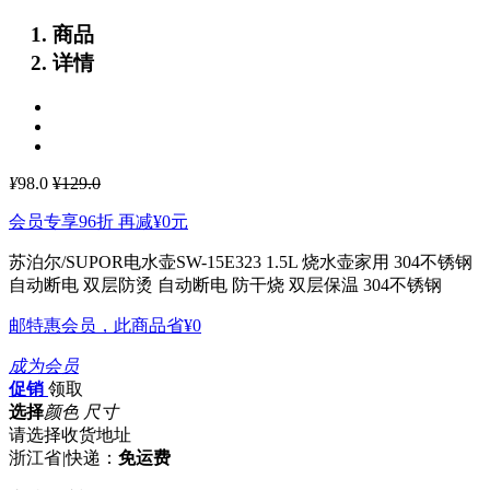
商品
详情
¥
98.0
¥129.0
会员专享96折 再减
¥0
元
苏泊尔/SUPOR电水壶SW-15E323 1.5L 烧水壶家用 304不锈钢
自动断电 双层防烫
自动断电 防干烧 双层保温 304不锈钢
邮特惠会员，此商品省
¥0
成为会员
促销
领取
选择
颜色 尺寸
请选择收货地址
浙江省
|
快递：
免运费