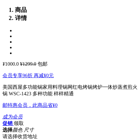
商品
详情
¥
1000.0
¥1299.0
包邮
会员专享96折 再减
¥0
元
美国西屋多功能锅家用料理锅网红电烤锅烤炉一体炒蒸煮煎火
锅 WSC-1423
多种功能 样样精通
邮特惠会员，此商品省
¥0
成为会员
促销
领取
选择
颜色 尺寸
请选择收货地址