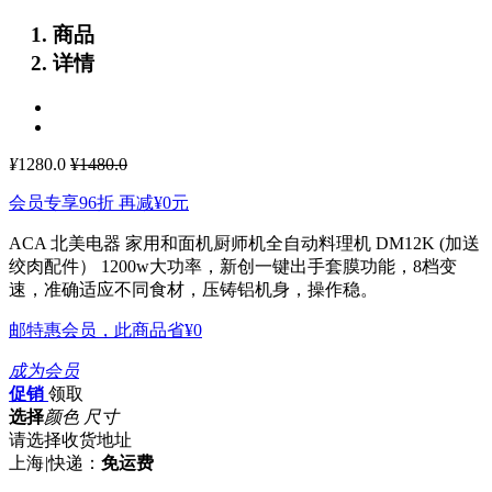
商品
详情
¥
1280.0
¥1480.0
会员专享96折 再减
¥0
元
ACA 北美电器 家用和面机厨师机全自动料理机 DM12K (加送
绞肉配件）
1200w大功率，新创一键出手套膜功能，8档变
速，准确适应不同食材，压铸铝机身，操作稳。
邮特惠会员，此商品省
¥0
成为会员
促销
领取
选择
颜色 尺寸
请选择收货地址
上海
|
快递：
免运费