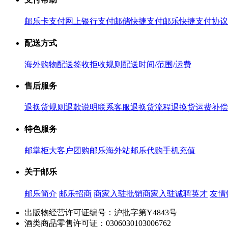
邮乐卡支付
网上银行支付
邮储快捷支付
邮乐快捷支付协议
配送方式
海外购物配送
签收拒收规则
配送时间/范围/运费
售后服务
退换货规则
退款说明
联系客服
退换货流程
退换货运费补偿
特色服务
邮掌柜
大客户团购
邮乐海外站
邮乐代购
手机充值
关于邮乐
邮乐简介
邮乐招商
商家入驻
批销商家入驻
诚聘英才
友情
出版物经营许可证编号：沪批字第Y4843号
酒类商品零售许可证：0306030103006762