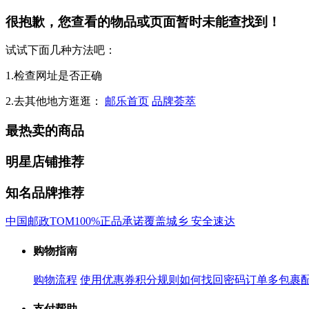
很抱歉，您查看的物品或页面暂时未能查找到！
试试下面几种方法吧：
1.检查网址是否正确
2.去其他地方逛逛：
邮乐首页
品牌荟萃
最热卖的商品
明星店铺推荐
知名品牌推荐
中国邮政
TOM
100%正品承诺
覆盖城乡 安全速达
购物指南
购物流程
使用优惠券
积分规则
如何找回密码
订单多包裹
支付帮助