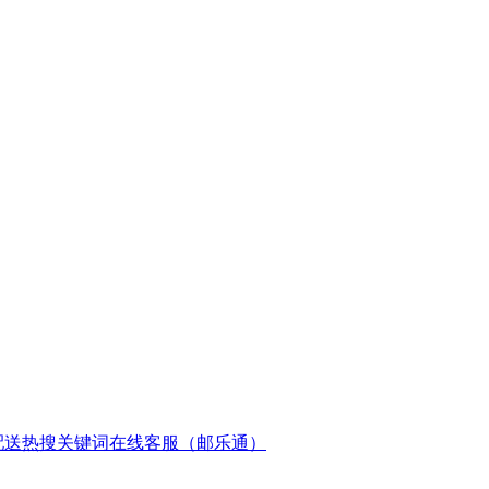
配送
热搜关键词
在线客服（邮乐通）