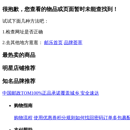
很抱歉，您查看的物品或页面暂时未能查找到！
试试下面几种方法吧：
1.检查网址是否正确
2.去其他地方逛逛：
邮乐首页
品牌荟萃
最热卖的商品
明星店铺推荐
知名品牌推荐
中国邮政
TOM
100%正品承诺
覆盖城乡 安全速达
购物指南
购物流程
使用优惠券
积分规则
如何找回密码
订单多包裹
支付帮助