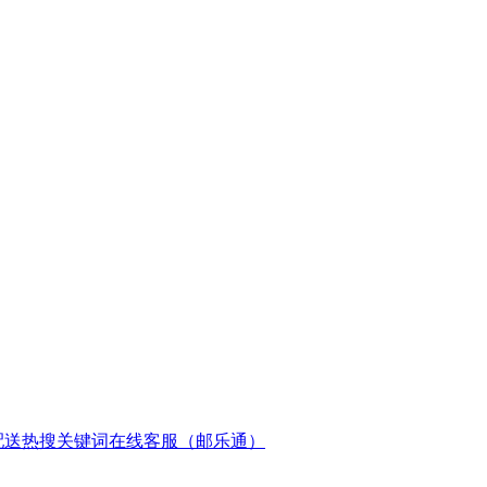
配送
热搜关键词
在线客服（邮乐通）