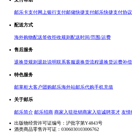
邮乐卡支付
网上银行支付
邮储快捷支付
邮乐快捷支付协议
配送方式
海外购物配送
签收拒收规则
配送时间/范围/运费
售后服务
退换货规则
退款说明
联系客服
退换货流程
退换货运费补偿
特色服务
邮掌柜
大客户团购
邮乐海外站
邮乐代购
手机充值
关于邮乐
邮乐简介
邮乐招商
商家入驻
批销商家入驻
诚聘英才
友情
出版物经营许可证编号：沪批字第Y4843号
酒类商品零售许可证：0306030103006762