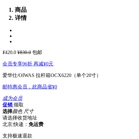
商品
详情
¥
420.0
¥830.0
包邮
会员专享96折 再减
¥0
元
爱华仕/OIWAS 拉杆箱OCX6220（单个20寸）
邮特惠会员，此商品省
¥0
成为会员
促销
领取
选择
颜色 尺寸
请选择收货地址
北京
|
快递：
免运费
支持极速退款