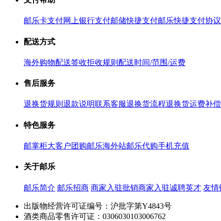
邮乐卡支付
网上银行支付
邮储快捷支付
邮乐快捷支付协议
配送方式
海外购物配送
签收拒收规则
配送时间/范围/运费
售后服务
退换货规则
退款说明
联系客服
退换货流程
退换货运费补偿
特色服务
邮掌柜
大客户团购
邮乐海外站
邮乐代购
手机充值
关于邮乐
邮乐简介
邮乐招商
商家入驻
批销商家入驻
诚聘英才
友情
出版物经营许可证编号：沪批字第Y4843号
酒类商品零售许可证：0306030103006762