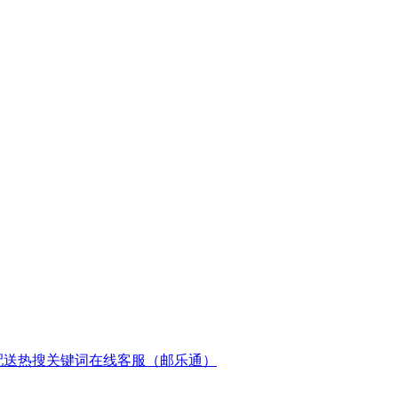
配送
热搜关键词
在线客服（邮乐通）