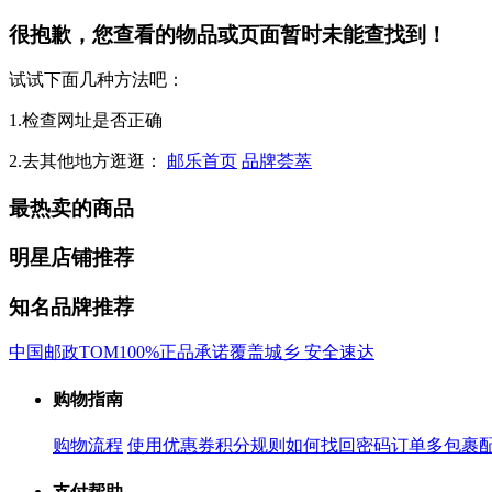
很抱歉，您查看的物品或页面暂时未能查找到！
试试下面几种方法吧：
1.检查网址是否正确
2.去其他地方逛逛：
邮乐首页
品牌荟萃
最热卖的商品
明星店铺推荐
知名品牌推荐
中国邮政
TOM
100%正品承诺
覆盖城乡 安全速达
购物指南
购物流程
使用优惠券
积分规则
如何找回密码
订单多包裹
支付帮助