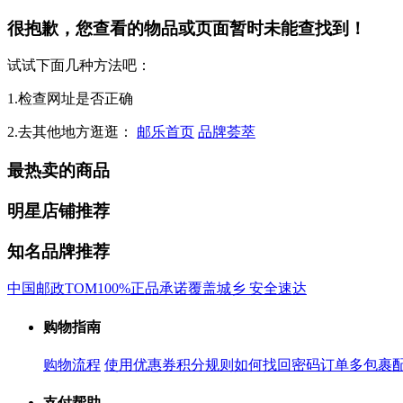
很抱歉，您查看的物品或页面暂时未能查找到！
试试下面几种方法吧：
1.检查网址是否正确
2.去其他地方逛逛：
邮乐首页
品牌荟萃
最热卖的商品
明星店铺推荐
知名品牌推荐
中国邮政
TOM
100%正品承诺
覆盖城乡 安全速达
购物指南
购物流程
使用优惠券
积分规则
如何找回密码
订单多包裹
支付帮助