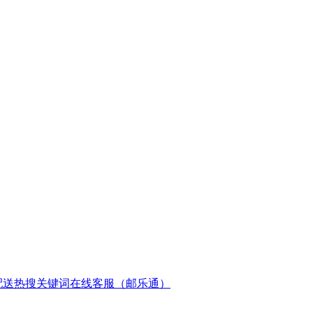
配送
热搜关键词
在线客服（邮乐通）