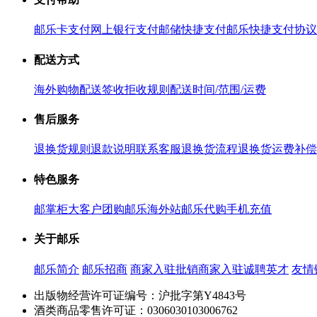
邮乐卡支付
网上银行支付
邮储快捷支付
邮乐快捷支付协议
配送方式
海外购物配送
签收拒收规则
配送时间/范围/运费
售后服务
退换货规则
退款说明
联系客服
退换货流程
退换货运费补偿
特色服务
邮掌柜
大客户团购
邮乐海外站
邮乐代购
手机充值
关于邮乐
邮乐简介
邮乐招商
商家入驻
批销商家入驻
诚聘英才
友情
出版物经营许可证编号：沪批字第Y4843号
酒类商品零售许可证：0306030103006762