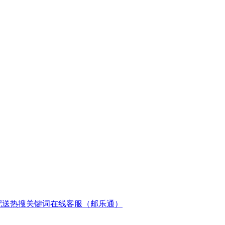
配送
热搜关键词
在线客服（邮乐通）