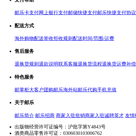
邮乐卡支付
网上银行支付
邮储快捷支付
邮乐快捷支付协议
配送方式
海外购物配送
签收拒收规则
配送时间/范围/运费
售后服务
退换货规则
退款说明
联系客服
退换货流程
退换货运费补偿
特色服务
邮掌柜
大客户团购
邮乐海外站
邮乐代购
手机充值
关于邮乐
邮乐简介
邮乐招商
商家入驻
批销商家入驻
诚聘英才
友情
出版物经营许可证编号：沪批字第Y4843号
酒类商品零售许可证：0306030103006762