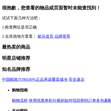
很抱歉，您查看的物品或页面暂时未能查找到！
试试下面几种方法吧：
1.检查网址是否正确
2.去其他地方逛逛：
邮乐首页
品牌荟萃
最热卖的商品
明星店铺推荐
知名品牌推荐
中国邮政
TOM
100%正品承诺
覆盖城乡 安全速达
购物指南
购物流程
使用优惠券
积分规则
如何找回密码
订单多包裹
支付帮助