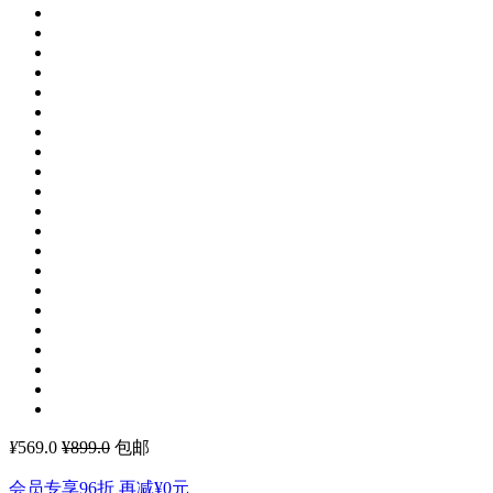
¥
569.0
¥899.0
包邮
会员专享96折 再减
¥0
元