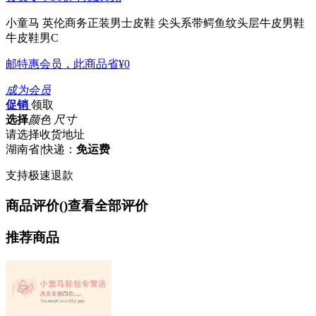
小童马 英伦商务正装男士皮鞋 尖头系带鳄鱼纹头层牛皮男鞋
牛皮鞋男C
邮特惠会员，此商品省
¥0
成为会员
促销
领取
选择
颜色 尺寸
请选择收货地址
湖南省
|
快递：
免运费
支持极速退款
商品评价(
)
查看全部评价
推荐商品