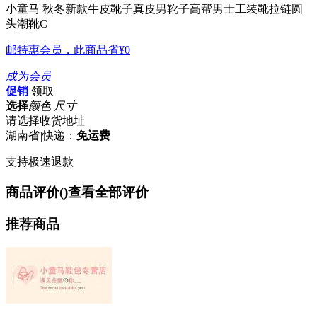
小童马 秋冬新款牛皮靴子真皮男靴子高帮男士工装靴拉链圆
头潮靴C
邮特惠会员，此商品省
¥0
成为会员
促销
领取
选择
颜色 尺寸
请选择收货地址
湖南省
|
快递：
免运费
支持极速退款
商品评价(
)
查看全部评价
推荐商品