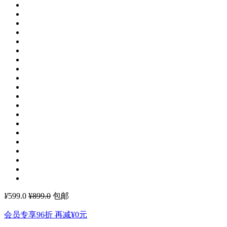
¥
599.0
¥899.0
包邮
会员专享96折 再减
¥0
元