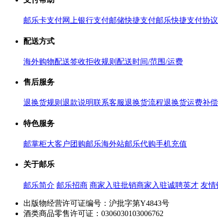
邮乐卡支付
网上银行支付
邮储快捷支付
邮乐快捷支付协议
配送方式
海外购物配送
签收拒收规则
配送时间/范围/运费
售后服务
退换货规则
退款说明
联系客服
退换货流程
退换货运费补偿
特色服务
邮掌柜
大客户团购
邮乐海外站
邮乐代购
手机充值
关于邮乐
邮乐简介
邮乐招商
商家入驻
批销商家入驻
诚聘英才
友情
出版物经营许可证编号：沪批字第Y4843号
酒类商品零售许可证：0306030103006762