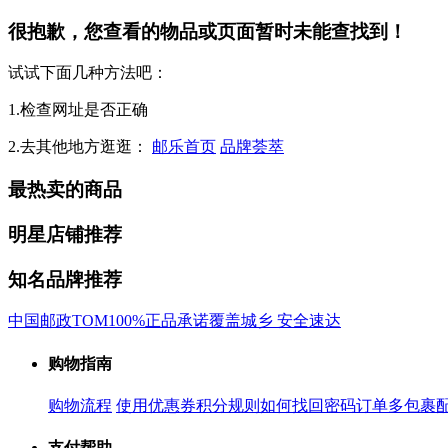
很抱歉，您查看的物品或页面暂时未能查找到！
试试下面几种方法吧：
1.检查网址是否正确
2.去其他地方逛逛：
邮乐首页
品牌荟萃
最热卖的商品
明星店铺推荐
知名品牌推荐
中国邮政
TOM
100%正品承诺
覆盖城乡 安全速达
购物指南
购物流程
使用优惠券
积分规则
如何找回密码
订单多包裹
支付帮助