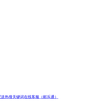
配送
热搜关键词
在线客服（邮乐通）