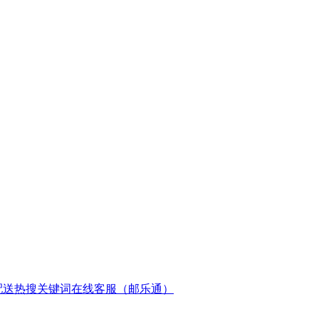
配送
热搜关键词
在线客服（邮乐通）