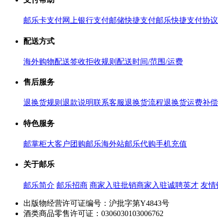
邮乐卡支付
网上银行支付
邮储快捷支付
邮乐快捷支付协议
配送方式
海外购物配送
签收拒收规则
配送时间/范围/运费
售后服务
退换货规则
退款说明
联系客服
退换货流程
退换货运费补偿
特色服务
邮掌柜
大客户团购
邮乐海外站
邮乐代购
手机充值
关于邮乐
邮乐简介
邮乐招商
商家入驻
批销商家入驻
诚聘英才
友情
出版物经营许可证编号：沪批字第Y4843号
酒类商品零售许可证：0306030103006762