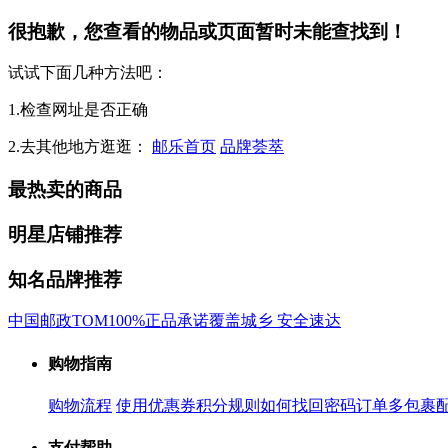
很抱歉，您查看的物品或页面暂时未能查找到！
试试下面几种方法吧：
1.检查网址是否正确
2.去其他地方逛逛：
邮乐首页
品牌荟萃
最热卖的商品
明星店铺推荐
知名品牌推荐
中国邮政
TOM
100%正品承诺
覆盖城乡 安全速达
购物指南
购物流程
使用优惠券
积分规则
如何找回密码
订单多包裹
支付帮助