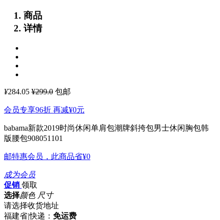
商品
详情
¥
284.05
¥299.0
包邮
会员专享96折 再减
¥0
元
babama新款2019时尚休闲单肩包潮牌斜挎包男士休闲胸包韩
版腰包908051101
邮特惠会员，此商品省
¥0
成为会员
促销
领取
选择
颜色 尺寸
请选择收货地址
福建省
|
快递：
免运费