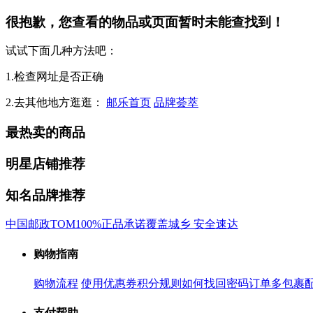
很抱歉，您查看的物品或页面暂时未能查找到！
试试下面几种方法吧：
1.检查网址是否正确
2.去其他地方逛逛：
邮乐首页
品牌荟萃
最热卖的商品
明星店铺推荐
知名品牌推荐
中国邮政
TOM
100%正品承诺
覆盖城乡 安全速达
购物指南
购物流程
使用优惠券
积分规则
如何找回密码
订单多包裹
支付帮助