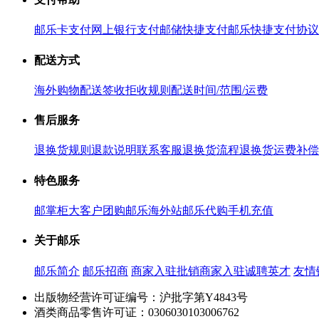
邮乐卡支付
网上银行支付
邮储快捷支付
邮乐快捷支付协议
配送方式
海外购物配送
签收拒收规则
配送时间/范围/运费
售后服务
退换货规则
退款说明
联系客服
退换货流程
退换货运费补偿
特色服务
邮掌柜
大客户团购
邮乐海外站
邮乐代购
手机充值
关于邮乐
邮乐简介
邮乐招商
商家入驻
批销商家入驻
诚聘英才
友情
出版物经营许可证编号：沪批字第Y4843号
酒类商品零售许可证：0306030103006762