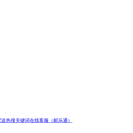
配送
热搜关键词
在线客服（邮乐通）