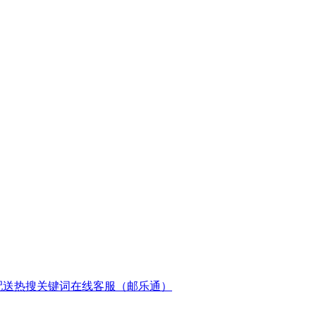
配送
热搜关键词
在线客服（邮乐通）