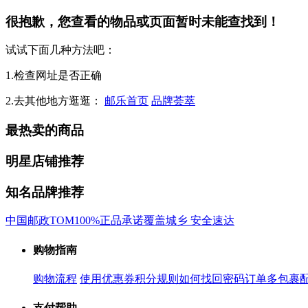
很抱歉，您查看的物品或页面暂时未能查找到！
试试下面几种方法吧：
1.检查网址是否正确
2.去其他地方逛逛：
邮乐首页
品牌荟萃
最热卖的商品
明星店铺推荐
知名品牌推荐
中国邮政
TOM
100%正品承诺
覆盖城乡 安全速达
购物指南
购物流程
使用优惠券
积分规则
如何找回密码
订单多包裹
支付帮助