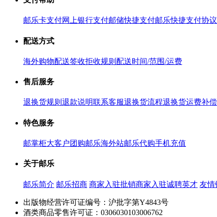
邮乐卡支付
网上银行支付
邮储快捷支付
邮乐快捷支付协议
配送方式
海外购物配送
签收拒收规则
配送时间/范围/运费
售后服务
退换货规则
退款说明
联系客服
退换货流程
退换货运费补偿
特色服务
邮掌柜
大客户团购
邮乐海外站
邮乐代购
手机充值
关于邮乐
邮乐简介
邮乐招商
商家入驻
批销商家入驻
诚聘英才
友情
出版物经营许可证编号：沪批字第Y4843号
酒类商品零售许可证：0306030103006762