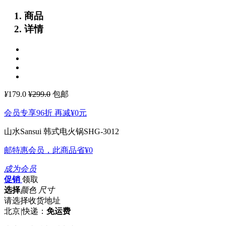
商品
详情
¥
179.0
¥299.0
包邮
会员专享96折 再减
¥0
元
山水Sansui 韩式电火锅SHG-3012
邮特惠会员，此商品省
¥0
成为会员
促销
领取
选择
颜色 尺寸
请选择收货地址
北京
|
快递：
免运费