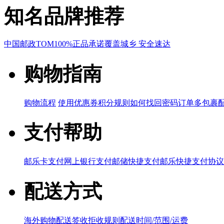
知名品牌推荐
中国邮政
TOM
100%正品承诺
覆盖城乡 安全速达
购物指南
购物流程
使用优惠券
积分规则
如何找回密码
订单多包裹
支付帮助
邮乐卡支付
网上银行支付
邮储快捷支付
邮乐快捷支付协议
配送方式
海外购物配送
签收拒收规则
配送时间/范围/运费