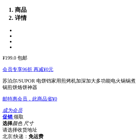
商品
详情
¥
199.0
包邮
会员专享96折 再减
¥0
元
苏泊尔/SUPOR 电饼铛家用煎烤机加深加大多功能电火锅锅煮
锅煎饼烙饼神器
邮特惠会员，此商品省
¥0
成为会员
促销
领取
选择
颜色 尺寸
请选择收货地址
北京
|
快递：
免运费