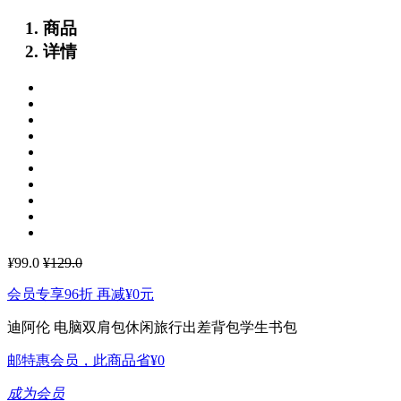
商品
详情
¥
99.0
¥129.0
会员专享96折 再减
¥0
元
迪阿伦 电脑双肩包休闲旅行出差背包学生书包
邮特惠会员，此商品省
¥0
成为会员