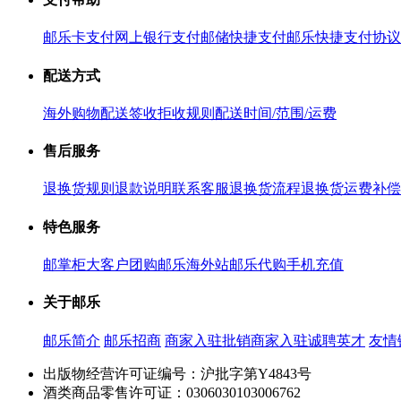
邮乐卡支付
网上银行支付
邮储快捷支付
邮乐快捷支付协议
配送方式
海外购物配送
签收拒收规则
配送时间/范围/运费
售后服务
退换货规则
退款说明
联系客服
退换货流程
退换货运费补偿
特色服务
邮掌柜
大客户团购
邮乐海外站
邮乐代购
手机充值
关于邮乐
邮乐简介
邮乐招商
商家入驻
批销商家入驻
诚聘英才
友情
出版物经营许可证编号：沪批字第Y4843号
酒类商品零售许可证：0306030103006762