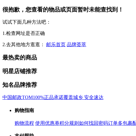
很抱歉，您查看的物品或页面暂时未能查找到！
试试下面几种方法吧：
1.检查网址是否正确
2.去其他地方逛逛：
邮乐首页
品牌荟萃
最热卖的商品
明星店铺推荐
知名品牌推荐
中国邮政
TOM
100%正品承诺
覆盖城乡 安全速达
购物指南
购物流程
使用优惠券
积分规则
如何找回密码
订单多包裹
支付帮助