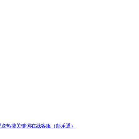
配送
热搜关键词
在线客服（邮乐通）