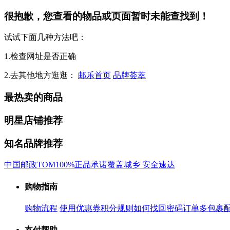
很抱歉，您查看的物品或页面暂时未能查找到！
试试下面几种方法吧：
1.检查网址是否正确
2.去其他地方逛逛：
邮乐首页
品牌荟萃
最热卖的商品
明星店铺推荐
知名品牌推荐
中国邮政
TOM
100%正品承诺
覆盖城乡 安全速达
购物指南
购物流程
使用优惠券
积分规则
如何找回密码
订单多包裹
支付帮助