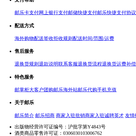
邮乐卡支付
网上银行支付
邮储快捷支付
邮乐快捷支付协议
配送方式
海外购物配送
签收拒收规则
配送时间/范围/运费
售后服务
退换货规则
退款说明
联系客服
退换货流程
退换货运费补偿
特色服务
邮掌柜
大客户团购
邮乐海外站
邮乐代购
手机充值
关于邮乐
邮乐简介
邮乐招商
商家入驻
批销商家入驻
诚聘英才
友情
出版物经营许可证编号：沪批字第Y4843号
酒类商品零售许可证：0306030103006762