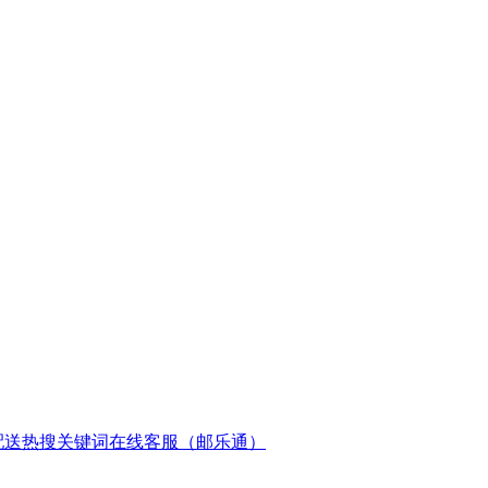
配送
热搜关键词
在线客服（邮乐通）