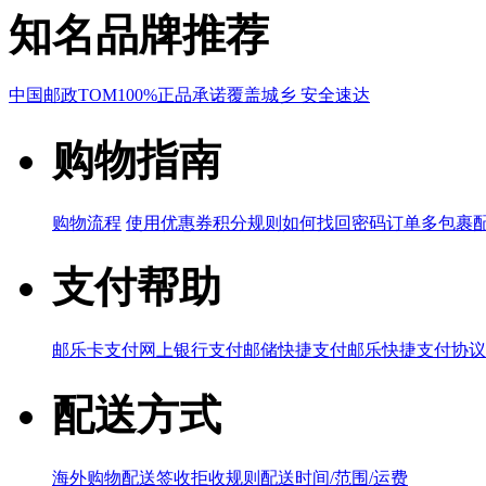
知名品牌推荐
中国邮政
TOM
100%正品承诺
覆盖城乡 安全速达
购物指南
购物流程
使用优惠券
积分规则
如何找回密码
订单多包裹
支付帮助
邮乐卡支付
网上银行支付
邮储快捷支付
邮乐快捷支付协议
配送方式
海外购物配送
签收拒收规则
配送时间/范围/运费