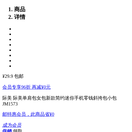
商品
详情
¥
29.9
包邮
会员专享96折 再减
¥0
元
际美 际美单肩包女包新款简约迷你手机零钱斜挎包小包
JM1573
邮特惠会员，此商品省
¥0
成为会员
促销
领取