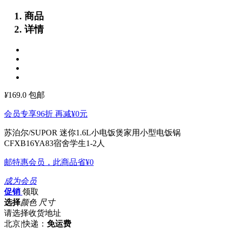
商品
详情
¥
169.0
包邮
会员专享96折 再减
¥0
元
苏泊尔/SUPOR 迷你1.6L小电饭煲家用小型电饭锅
CFXB16YA83宿舍学生1-2人
邮特惠会员，此商品省
¥0
成为会员
促销
领取
选择
颜色 尺寸
请选择收货地址
北京
|
快递：
免运费