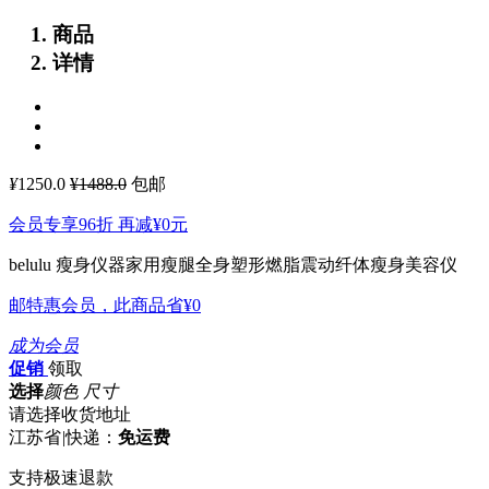
商品
详情
¥
1250.0
¥1488.0
包邮
会员专享96折 再减
¥0
元
belulu 瘦身仪器家用瘦腿全身塑形燃脂震动纤体瘦身美容仪
邮特惠会员，此商品省
¥0
成为会员
促销
领取
选择
颜色 尺寸
请选择收货地址
江苏省
|
快递：
免运费
支持极速退款