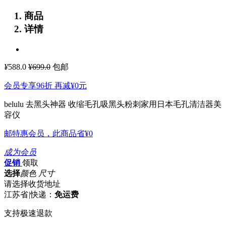
商品
详情
¥
588.0
¥699.0
包邮
会员专享96折 再减
¥0
元
belulu 去黑头神器 收缩毛孔吸黑头粉刺家用日本毛孔清洁器美
容仪
邮特惠会员，此商品省
¥0
成为会员
促销
领取
选择
颜色 尺寸
请选择收货地址
江苏省
|
快递：
免运费
支持极速退款