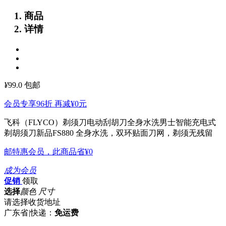
商品
详情
¥
99.0
包邮
会员专享96折 再减
¥0
元
飞科（FLYCO）剃须刀电动刮胡刀全身水洗男士智能充电式
剃胡须刀新品FS880
全身水洗，双环贴面刀网，剃须无残留
邮特惠会员，此商品省
¥0
成为会员
促销
领取
选择
颜色 尺寸
请选择收货地址
广东省
|
快递：
免运费