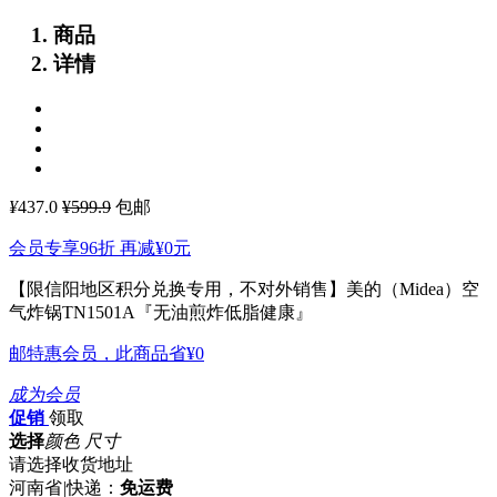
商品
详情
¥
437.0
¥599.9
包邮
会员专享96折 再减
¥0
元
【限信阳地区积分兑换专用，不对外销售】美的（Midea）空
气炸锅TN1501A『无油煎炸低脂健康』
邮特惠会员，此商品省
¥0
成为会员
促销
领取
选择
颜色 尺寸
请选择收货地址
河南省
|
快递：
免运费