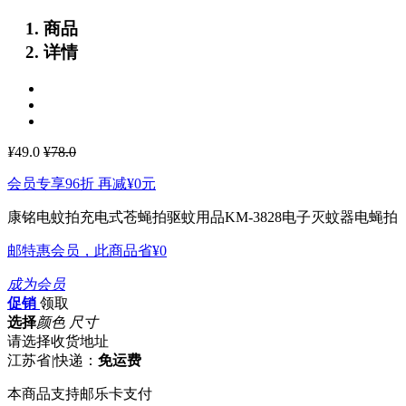
商品
详情
¥
49.0
¥78.0
会员专享96折 再减
¥0
元
康铭电蚊拍充电式苍蝇拍驱蚊用品KM-3828电子灭蚊器电蝇拍
邮特惠会员，此商品省
¥0
成为会员
促销
领取
选择
颜色 尺寸
请选择收货地址
江苏省
|
快递：
免运费
本商品支持邮乐卡支付