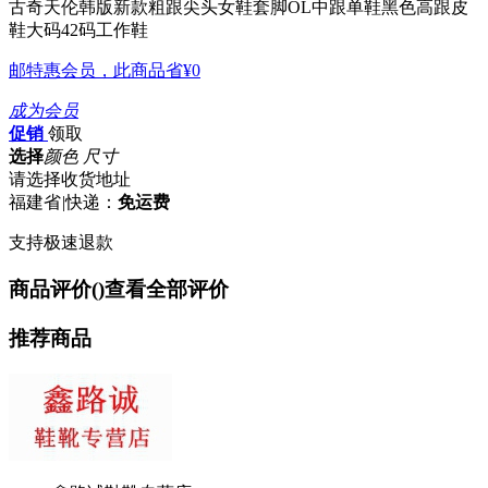
古奇天伦韩版新款粗跟尖头女鞋套脚OL中跟单鞋黑色高跟皮
鞋大码42码工作鞋
邮特惠会员，此商品省
¥0
成为会员
促销
领取
选择
颜色 尺寸
请选择收货地址
福建省
|
快递：
免运费
支持极速退款
商品评价(
)
查看全部评价
推荐商品