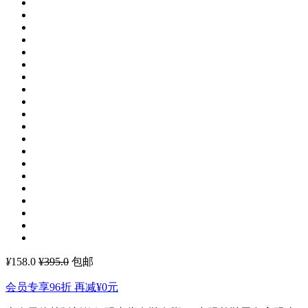
¥
158.0
¥395.0
包邮
会员专享96折 再减
¥0
元