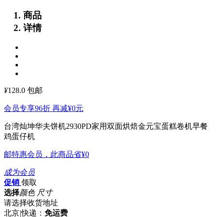
商品
详情
¥
128.0
包邮
会员专享96折 再减
¥0
元
台湾灿坤华夫饼机2930PD家用双面烘焙金元宝蛋糕卷机早餐
鸡蛋仔机
邮特惠会员，此商品省
¥0
成为会员
促销
领取
选择
颜色 尺寸
请选择收货地址
北京
|
快递：
免运费