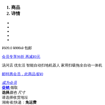
商品
详情
¥
609.0
¥999.0
包邮
会员专享96折 再减
¥0
元
汤河店 优生活 智能自动扫地机器人 家用扫吸拖全自动一体机
邮特惠会员，此商品省
¥0
成为会员
促销
领取
选择
颜色 尺寸
请选择收货地址
湖南省
|
快递：
免运费