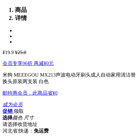
商品
详情
¥
19.9
¥25.0
会员专享96折 再减
¥0
元
米狗 MEEEGOU MX213声波电动牙刷头成人自动家用清洁替
换头原装两支装 白色
邮特惠会员，此商品省
¥0
成为会员
促销
领取
选择
颜色 尺寸
请选择收货地址
河北省
|
快递：
免运费