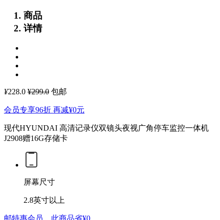
商品
详情
¥
228.0
¥299.0
包邮
会员专享96折 再减
¥0
元
现代HYUNDAI 高清记录仪双镜头夜视广角停车监控一体机
J2908赠16G存储卡
屏幕尺寸
2.8英寸以上
邮特惠会员，此商品省
¥0