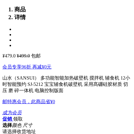
商品
详情
¥
479.0
¥499.0
包邮
会员专享96折 再减
¥0
元
山水（SANSUI） 多功能智能加热破壁机 搅拌机 辅食机 12小
时智能预约 SJ-5212
宝宝辅食机破壁机 采用髙硼硅胶材质 切
压 磨 碎一体机 电脑控制版面
邮特惠会员，此商品省
¥0
成为会员
促销
领取
选择
颜色 尺寸
请选择收货地址