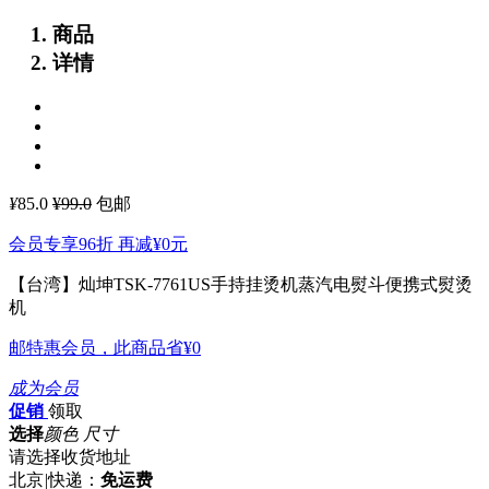
商品
详情
¥
85.0
¥99.0
包邮
会员专享96折 再减
¥0
元
【台湾】灿坤TSK-7761US手持挂烫机蒸汽电熨斗便携式熨烫
机
邮特惠会员，此商品省
¥0
成为会员
促销
领取
选择
颜色 尺寸
请选择收货地址
北京
|
快递：
免运费