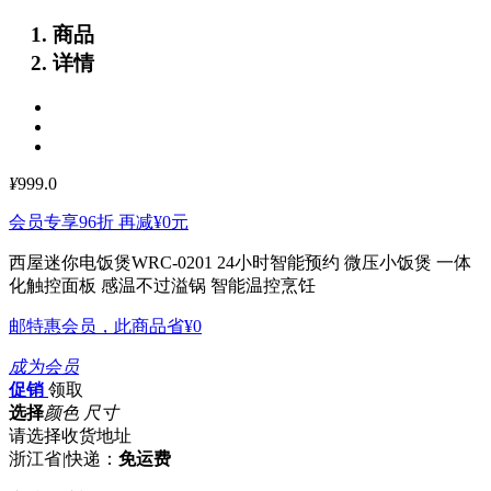
商品
详情
¥
999.0
会员专享96折 再减
¥0
元
西屋迷你电饭煲WRC-0201
24小时智能预约 微压小饭煲 一体
化触控面板 感温不过溢锅 智能温控烹饪
邮特惠会员，此商品省
¥0
成为会员
促销
领取
选择
颜色 尺寸
请选择收货地址
浙江省
|
快递：
免运费