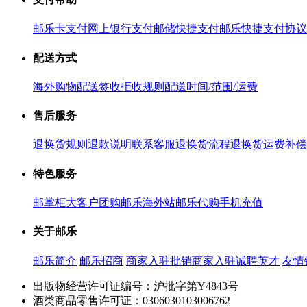
邮乐卡支付
网上银行支付
邮储快捷支付
邮乐快捷支付协议
配送方式
海外购物配送
签收拒收规则
配送时间/范围/运费
售后服务
退换货规则
退款说明
联系客服
退换货流程
退换货运费补偿
特色服务
邮掌柜
大客户团购
邮乐海外站
邮乐代购
手机充值
关于邮乐
邮乐简介
邮乐招商
商家入驻
批销商家入驻
诚聘英才
友情
出版物经营许可证编号：沪批字第Y4843号
酒类商品零售许可证：0306030103006762