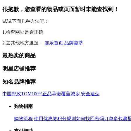
很抱歉，您查看的物品或页面暂时未能查找到！
试试下面几种方法吧：
1.检查网址是否正确
2.去其他地方逛逛：
邮乐首页
品牌荟萃
最热卖的商品
明星店铺推荐
知名品牌推荐
中国邮政
TOM
100%正品承诺
覆盖城乡 安全速达
购物指南
购物流程
使用优惠券
积分规则
如何找回密码
订单多包裹
支付帮助