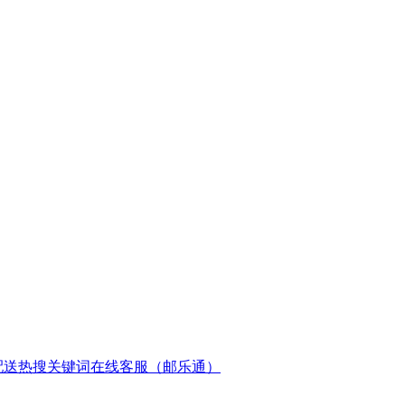
配送
热搜关键词
在线客服（邮乐通）