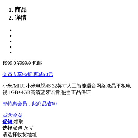
商品
详情
¥
999.0
¥999.0
包邮
会员专享96折 再减
¥0
元
小米/MIUI 小米电视4S 32英寸人工智能语音网络液晶平板电
视 1GB+4GB高清蓝牙语音遥控
正品保证
邮特惠会员，此商品省
¥0
成为会员
促销
领取
选择
颜色 尺寸
请选择收货地址