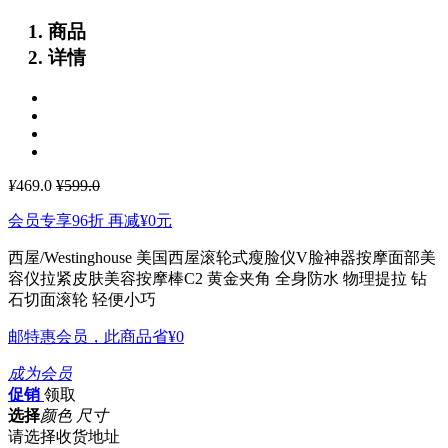
商品
详情
¥
469.0
¥599.0
会员专享96折 再减
¥0
元
西屋/Westinghouse 美国西屋滚轮式瘦脸仪V脸神器按摩面部美
容仪拉紧皮肤美容按摩棒C2
黄金夹角 全身防水 物理提拉 钻
石切面滚轮 轻便小巧
邮特惠会员，此商品省
¥0
成为会员
促销
领取
选择
颜色 尺寸
请选择收货地址