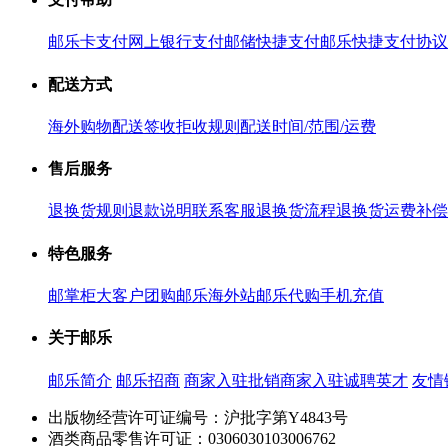
邮乐卡支付
网上银行支付
邮储快捷支付
邮乐快捷支付协议
配送方式
海外购物配送
签收拒收规则
配送时间/范围/运费
售后服务
退换货规则
退款说明
联系客服
退换货流程
退换货运费补偿
特色服务
邮掌柜
大客户团购
邮乐海外站
邮乐代购
手机充值
关于邮乐
邮乐简介
邮乐招商
商家入驻
批销商家入驻
诚聘英才
友情
出版物经营许可证编号：沪批字第Y4843号
酒类商品零售许可证：0306030103006762