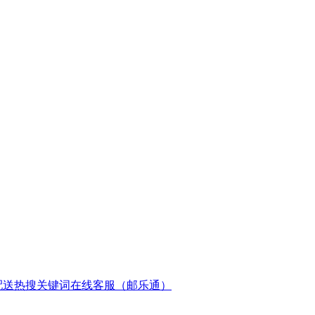
配送
热搜关键词
在线客服（邮乐通）