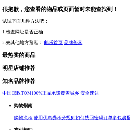
很抱歉，您查看的物品或页面暂时未能查找到！
试试下面几种方法吧：
1.检查网址是否正确
2.去其他地方逛逛：
邮乐首页
品牌荟萃
最热卖的商品
明星店铺推荐
知名品牌推荐
中国邮政
TOM
100%正品承诺
覆盖城乡 安全速达
购物指南
购物流程
使用优惠券
积分规则
如何找回密码
订单多包裹
支付帮助