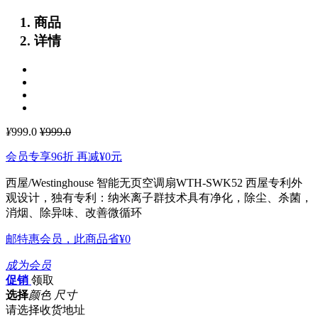
商品
详情
¥
999.0
¥999.0
会员专享96折 再减
¥0
元
西屋/Westinghouse 智能无页空调扇WTH-SWK52
西屋专利外
观设计，独有专利：纳米离子群技术具有净化，除尘、杀菌，
消烟、除异味、改善微循环
邮特惠会员，此商品省
¥0
成为会员
促销
领取
选择
颜色 尺寸
请选择收货地址