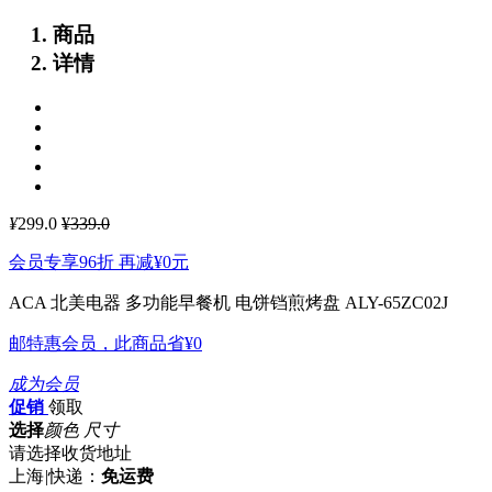
商品
详情
¥
299.0
¥339.0
会员专享96折 再减
¥0
元
ACA 北美电器 多功能早餐机 电饼铛煎烤盘 ALY-65ZC02J
邮特惠会员，此商品省
¥0
成为会员
促销
领取
选择
颜色 尺寸
请选择收货地址
上海
|
快递：
免运费