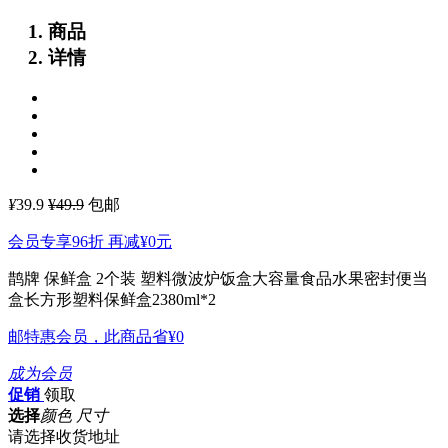
商品
详情
¥
39.9
¥49.9
包邮
会员专享96折 再减
¥0
元
鹊牌 保鲜盒 2个装 塑料微波炉饭盒大容量食品水果密封便当
盒长方形塑料保鲜盒2380ml*2
邮特惠会员，此商品省
¥0
成为会员
促销
领取
选择
颜色 尺寸
请选择收货地址