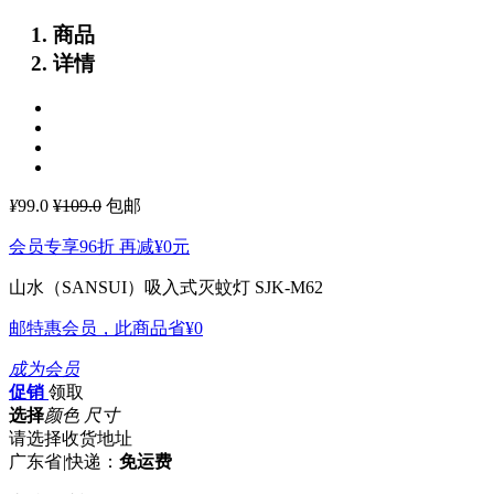
商品
详情
¥
99.0
¥109.0
包邮
会员专享96折 再减
¥0
元
山水（SANSUI）吸入式灭蚊灯 SJK-M62
邮特惠会员，此商品省
¥0
成为会员
促销
领取
选择
颜色 尺寸
请选择收货地址
广东省
|
快递：
免运费