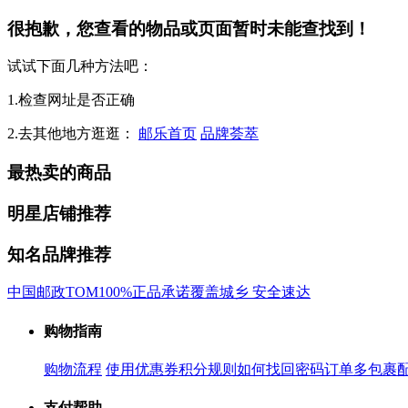
很抱歉，您查看的物品或页面暂时未能查找到！
试试下面几种方法吧：
1.检查网址是否正确
2.去其他地方逛逛：
邮乐首页
品牌荟萃
最热卖的商品
明星店铺推荐
知名品牌推荐
中国邮政
TOM
100%正品承诺
覆盖城乡 安全速达
购物指南
购物流程
使用优惠券
积分规则
如何找回密码
订单多包裹
支付帮助