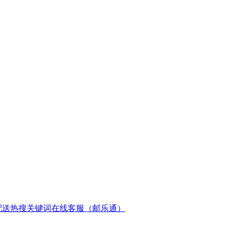
配送
热搜关键词
在线客服（邮乐通）