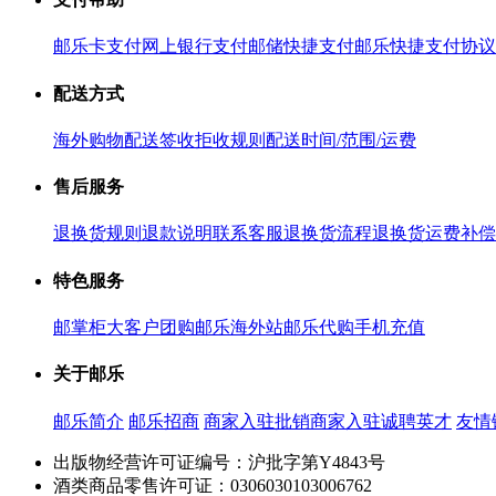
邮乐卡支付
网上银行支付
邮储快捷支付
邮乐快捷支付协议
配送方式
海外购物配送
签收拒收规则
配送时间/范围/运费
售后服务
退换货规则
退款说明
联系客服
退换货流程
退换货运费补偿
特色服务
邮掌柜
大客户团购
邮乐海外站
邮乐代购
手机充值
关于邮乐
邮乐简介
邮乐招商
商家入驻
批销商家入驻
诚聘英才
友情
出版物经营许可证编号：沪批字第Y4843号
酒类商品零售许可证：0306030103006762