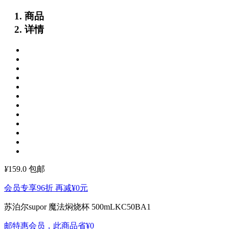
商品
详情
¥
159.0
包邮
会员专享96折 再减
¥0
元
苏泊尔supor 魔法焖烧杯 500mLKC50BA1
邮特惠会员，此商品省
¥0